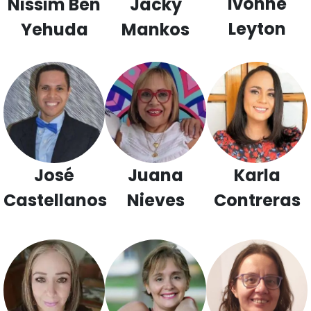
Ivonne
Nissim Ben
Jacky
Leyton
Yehuda
Mankos
José
Juana
Karla
Castellanos
Nieves
Contreras