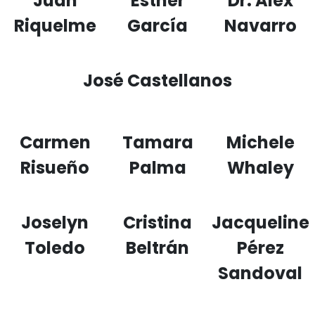
Juan
Esther
Dr. Alex
Riquelme
García
Navarro
José Castellanos
Carmen
Tamara
Michele
Risueño
Palma
Whaley
Joselyn
Cristina
Jacqueline
Toledo
Beltrán
Pérez
Sandoval