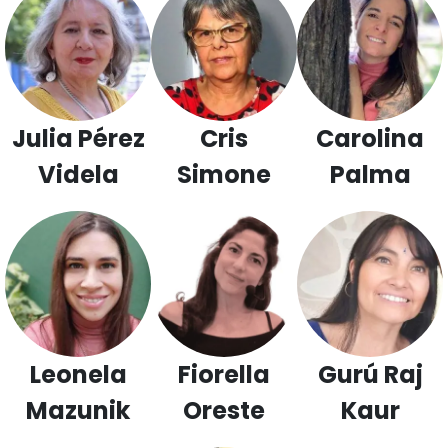
Julia Pérez
Cris
Carolina
Videla
Simone
Palma
Leonela
Fiorella
Gurú Raj
Mazunik
Oreste
Kaur