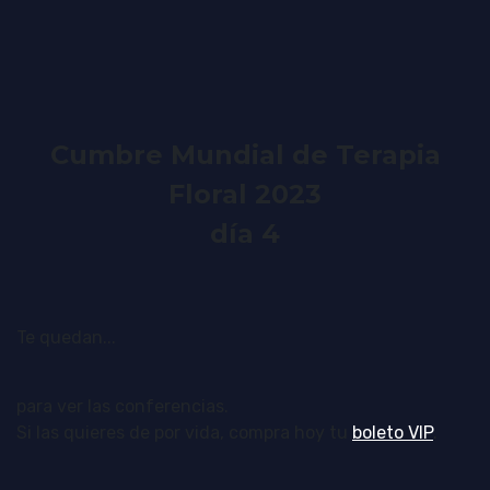
Cumbre Mundial de Terapia
Floral 2023
día 4
Te quedan...
para ver las conferencias.
Si las quieres de por vida, compra hoy tu
boleto VIP
.