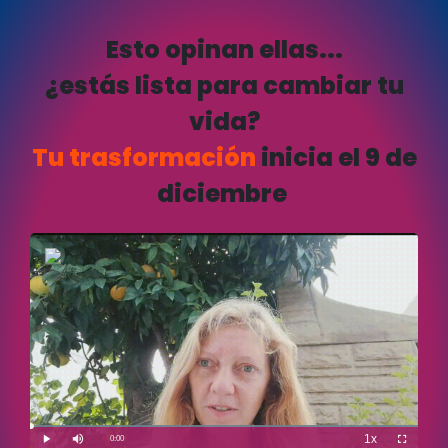
Esto opinan ellas...
¿estás lista para cambiar tu
vida?
Tu trasformación
inicia el 9 de
diciembre